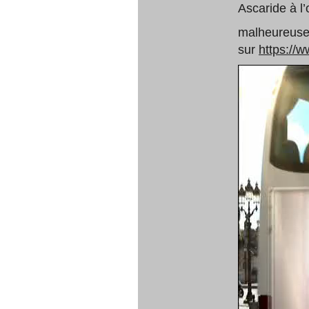
Ascaride à l’
malheureusem
sur
https://w