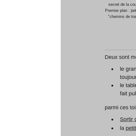
secret de la cou
Premier plan : pet
"chemins de tra
Deux sont mo
le gran
toujou
le tab
fait pu
parmi ces toil
Sortir
la
peti