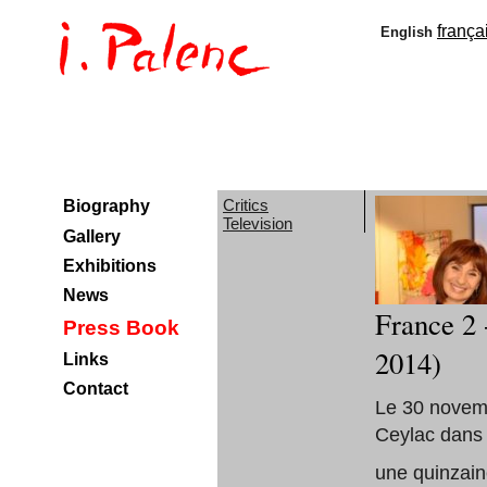
frança
English
Critics
Biography
Television
Gallery
Exhibitions
News
France 2 
Press Book
2014)
Links
Contact
Le 30 novemb
Ceylac dans 
une quinzain