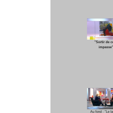
"Sortir de c
impasse
Au fond : "Le l