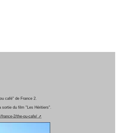
 ou café" de France 2.
sortie du film "Les Héritiers".
/france-2/the-ou-cafe/