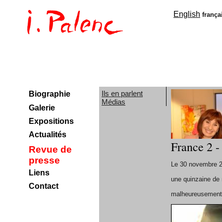
English
frança
Ils en parlent
Biographie
Médias
Galerie
Expositions
Actualités
France 2 -
Revue de
presse
Le 30 novembre 20
Liens
une quinzaine de 
Contact
malheureusement c