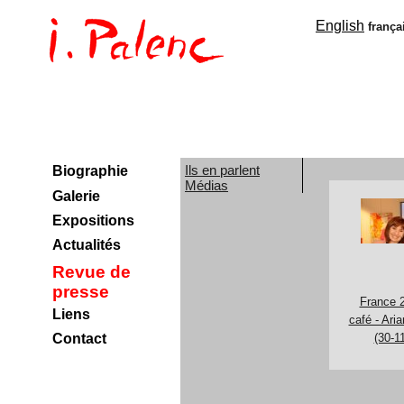
English
frança
Ils en parlent
Biographie
Médias
Galerie
Expositions
Actualités
Revue de
presse
France 2
Liens
café - Ari
(30-1
Contact